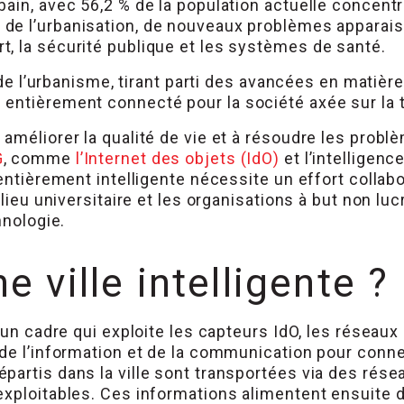
ain, avec 56,2 % de la population actuelle concentr
e de l’urbanisation, de nouveaux problèmes apparais
, la sécurité publique et les systèmes de santé.
r de l’urbanisme, tirant parti des avancées en matiè
entièrement connecté pour la société axée sur la 
améliorer la qualité de vie et à résoudre les probl
G
, comme
l’Internet des objets (IdO)
et l’intelligence
 entièrement intelligente nécessite un effort colla
ilieu universitaire et les organisations à but non lu
hnologie.
e ville intelligente ?
r un cadre qui exploite les capteurs IdO, les résea
de l’information et de la communication pour connec
partis dans la ville sont transportées via des rése
exploitables. Ces informations alimentent ensuite