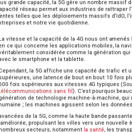
à plus grande capacité, la 5G gère un nombre massif
pacité réseau permet aux industries de rattraper l’
es telles que les déploiements massifs d’IdO, l’inte
treprises et notre vie quotidienne.
La vitesse et la capacité de la 4G nous ont amené
en ce qui concerne les applications mobiles, la navi
véritablement considérée comme la génération qui
avec le smartphone et la tablette.
Cependant, la 5G affiche une capacité de trafic et 
supérieures, une latence de bout en bout 10 fois plu
600 fois supérieures aux vitesses 4G typiques (So
télécommunications sans fil
). C’est pourquoi beau
génération de technologie machine-à-machine, qui 
humaine ; les machines agissent selon les données
 avancées de la 5G, comme la haute bande passante e
liorée, propulsant les villes vers une nouvelle è
de nombreux secteurs, notamment
la santé
, les trans