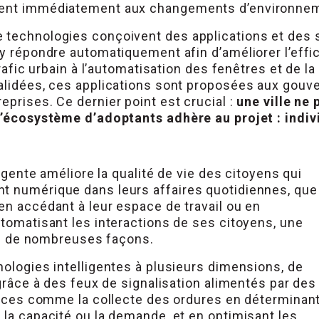
ssent immédiatement aux changements d’environne
 technologies conçoivent des applications et des 
 y répondre automatiquement afin d’améliorer l’eff
 trafic urbain à l’automatisation des fenêtres et de 
 validées, ces applications sont proposées aux go
eprises. Ce dernier point est crucial :
une ville ne
l’écosystème d’adoptants adhère au projet : individ
ligente améliore la qualité de vie des citoyens qui
t numérique dans leurs affaires quotidiennes, que
en accédant à leur espace de travail ou en
utomatisant les interactions de ses citoyens, une
vie de nombreuses façons.
nologies intelligentes à plusieurs dimensions, de
 grâce à des feux de signalisation alimentés par des
rvices comme la collecte des ordures en déterminan
 la capacité ou la demande, et en optimisant les